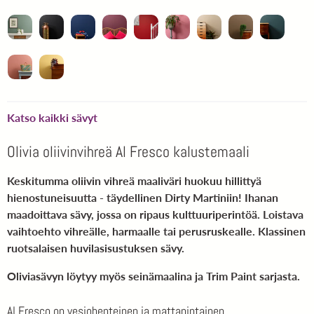
Katso kaikki sävyt
Olivia oliivinvihreä Al Fresco kalustemaali
Keskitumma oliivin vihreä maaliväri huokuu hillittyä
hienostuneisuutta - täydellinen Dirty Martiniin! Ihanan
maadoittava sävy, jossa on ripaus kulttuuriperintöä. Loistava
vaihtoehto vihreälle, harmaalle tai perusruskealle. Klassinen
ruotsalaisen huvilasisustuksen sävy.
Olivia
sävyn löytyy myös
seinämaalina
ja
Trim Paint
sarjasta.
Al Fresco on vesiohenteinen ja mattapintainen