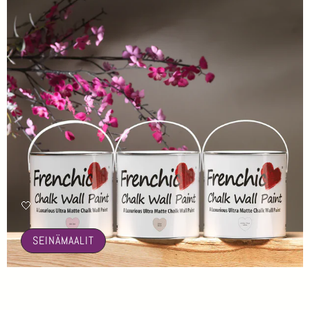
🤍
SEINÄMAALIT