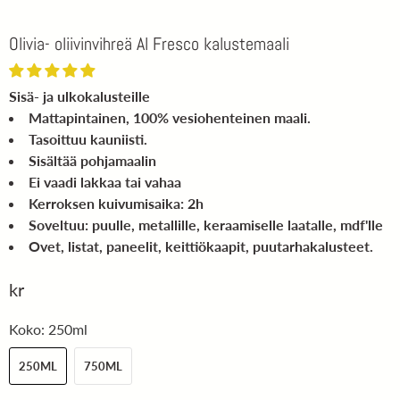
Olivia- oliivinvihreä Al Fresco kalustemaali
Sisä- ja ulkokalusteille
Mattapintainen, 100% vesiohenteinen maali.
Tasoittuu kauniisti.
Sisältää pohjamaalin
Ei vaadi lakkaa tai vahaa
Kerroksen kuivumisaika: 2h
Soveltuu: puulle, metallille, keraamiselle laatalle, mdf'lle
Ovet, listat, paneelit, keittiökaapit, puutarhakalusteet.
kr
Koko:
250ml
250ML
750ML