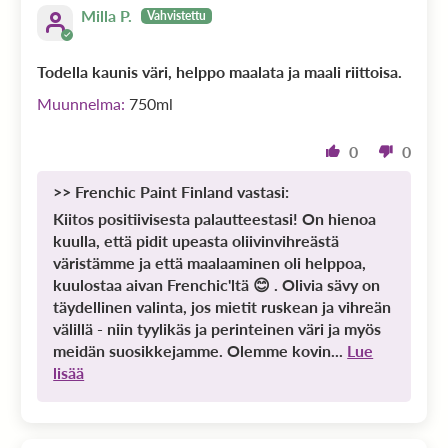
Milla P.
Todella kaunis väri, helppo maalata ja maali riittoisa.
750ml
0
0
>>
Frenchic Paint Finland
vastasi:
Kiitos positiivisesta palautteestasi! On hienoa
kuulla, että pidit upeasta oliivinvihreästä
väristämme ja että maalaaminen oli helppoa,
kuulostaa aivan Frenchic'ltä 😊 . Olivia sävy on
täydellinen valinta, jos mietit ruskean ja vihreän
välillä - niin tyylikäs ja perinteinen väri ja myös
meidän suosikkejamme. Olemme kovin...
Lue
lisää