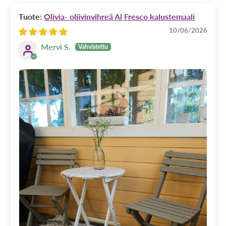
Olivia- oliivinvihreä Al Fresco kalustemaali
10/06/2026
Mervi S.