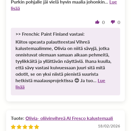
Purkin pohjalle jäi vielä hyvin maalia johonkin...
Lue
lisää
0
0
>>
Frenchic Paint Finland
vastasi:
Kiitos upeasta palautteestasi Vihreä
kalustemaalimme, Olivia on niitä sävyjä, jotka
onnistuvat olemaan samaan aikaan pehmeitä,
tyylikkäitä ja yllättävän näyttäviä. Ihana kuulla,
että sävy vastasi kuivuessaan juuri sitä mitä
odotit, se on yksi niistä pienistä suurista
hetkistä maalausprojektissa 😊 Ja tuo...
Lue
lisää
Olivia- oliivinvihreä Al Fresco kalustemaali
18/02/2026