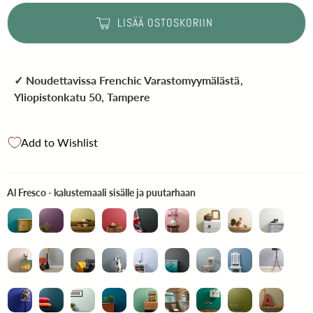
LISÄÄ OSTOSKORIIN
✓ Noudettavissa
Frenchic Varastomyymälästä
,
Yliopistonkatu 50, Tampere
Add to Wishlist
Al Fresco - kalustemaali
Al Fresco - kalustemaali sisälle ja puutarhaan