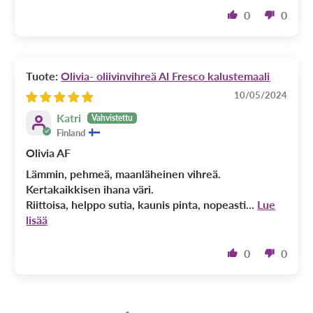
0
0
Olivia- oliivinvihreä Al Fresco kalustemaali
10/05/2024
Katri
Finland
Olivia AF
Lämmin, pehmeä, maanläheinen vihreä.
Kertakaikkisen ihana väri.
Riittoisa, helppo sutia, kaunis pinta, nopeasti...
Lue
lisää
0
0