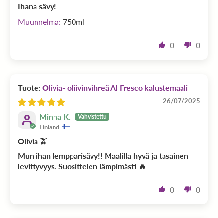
Ihana sävy!
750ml
0
0
Olivia- oliivinvihreä Al Fresco kalustemaali
26/07/2025
Minna K.
Finland
Olivia 🫒
Mun ihan lempparisävy!! Maalilla hyvä ja tasainen
levittyvyys. Suosittelen lämpimästi 🔥
0
0