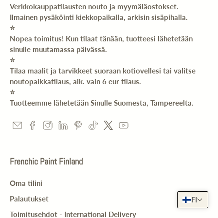
Verkkokauppatilausten nouto ja myymäläostokset.
Ilmainen pysäköinti kiekkopaikalla, arkisin sisäpihalla.
⭐️
Nopea toimitus! Kun tilaat tänään, tuotteesi lähetetään
sinulle muutamassa päivässä.
⭐️
Tilaa maalit ja tarvikkeet suoraan kotiovellesi tai valitse
noutopaikkatilaus, alk. vain 6 eur tilaus.
⭐️
Tuotteemme lähetetään Sinulle Suomesta, Tampereelta.
Frenchic Paint Finland
Oma tilini
Palautukset
FI
Toimitusehdot - International Delivery