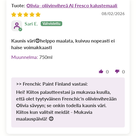
Olivia- oliivinvihreä Al Fresco kalustemaali
08/02/2026
Sari E.
Kaunis väri😍helppo maalata, kuivuu nopeasti ei
haise voimakkaasti
750ml
0
0
>>
Frenchic Paint Finland
vastasi:
Hei! Kiitos palautteestasi ja mukavaa kuulla,
että olet tyytyväinen Frenchic'n oliivinvihreään
Olivia sävyyn; se onkin todella kaunis väri.
Kiitos kun valitsit meidät - Mukavia
maalauspäiviä! 😊