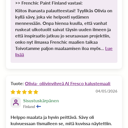
>>
Frenchic Paint Finland
vastasi:
Kiitos ihanasta palautteestasi! Tyylikäs Olivia on
kyllä sävy, joka vie helposti sydämen
mennessään. Onpa hienoa kuulla, että vanhat
ruskeat ulkotuolit saivat täysin uuden ilmeen ja
että inspiraatio jatkuu jo seuraavaan projektiin,
onko nyt ilmassa Frenchic maalien taikaa
Toivotamme paljon maalaamisen iloa myös...
Lue
lisää
Olivia- oliivinvihreä Al Fresco kalustemaali
04/05/2026
Sisustuskärpänen
Finland
Helppo maalata ja hyvin peittävä. Sävy oli
kuivuessaan tismalleen se, mitä kuvissa näytettiin.