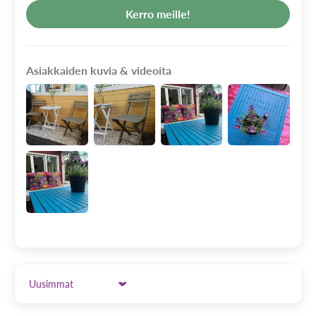
Kerro meille!
Asiakkaiden kuvia & videoita
Sort by