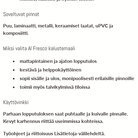
Soveltuvat pinnat
Puu, laminaatti, metalli, keraamiset laatat, uPVC ja
komposiitti.
Miksi valita Al Fresco kalustemaali
mattapintainen ja ajaton lopputulos
kestävä ja helppokäyttöinen
sopii sisälle ja ulos, monipuolisesti erilaisille pinnoille
toimii myös talvikylmissä tiloissa
Käyttövinkki
Parhaan lopputuloksen saat puhtaalle ja kuivalle pinnalle.
Kevyt karhennus riittää useimmissa kohteissa.
Työohjeet ja riittoisuus Lisätietoja-välilehdeltä.