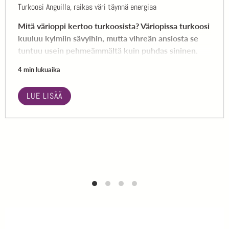
Turkoosi Anguilla, raikas väri täynnä energiaa
Mitä värioppi kertoo turkoosista? Väriopissa turkoosi
kuuluu kylmiin sävyihin, mutta vihreän ansiosta se
tuntuu usein pehmeämmältä kuin puhdas sininen.
4 min lukuaika
LUE LISÄÄ