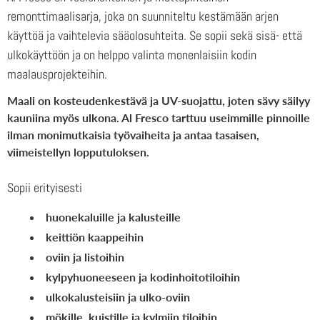
remonttimaalisarja, joka on suunniteltu kestämään arjen
käyttöä ja vaihtelevia sääolosuhteita. Se sopii sekä sisä- että
ulkokäyttöön ja on helppo valinta monenlaisiin kodin
maalausprojekteihin.
Maali on kosteudenkestävä ja UV-suojattu, joten sävy säilyy
kauniina myös ulkona. Al Fresco tarttuu useimmille pinnoille
ilman monimutkaisia työvaiheita ja antaa tasaisen,
viimeistellyn lopputuloksen.
Sopii erityisesti
huonekaluille ja kalusteille
keittiön kaappeihin
oviin ja listoihin
kylpyhuoneeseen ja kodinhoitotiloihin
ulkokalusteisiin ja ulko-oviin
mökille, kuistille ja kylmiin tiloihin