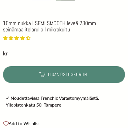
10mm nukka I SEMI SMOOTH leveä 230mm
seinämaalitelarulla I mikrokuitu
kr
LISÄÄ OSTOSKORIIN
✓ Noudettavissa
Frenchic Varastomyymälästä
,
Yliopistonkatu 50, Tampere
Add to Wishlist