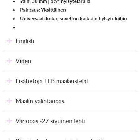
Ydin: 38 mm | 1½",
hylsytelarulla
Pakkaus: Yksittäinen
Universaali koko, soveltuu kaikkiin hylsyteloihin
English
Video
Lisätietoja TFB maalaustelat
Maalin valintaopas
Väriopas -27 sivuinen lehti