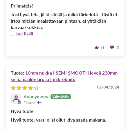
Priimatela!
Tosi hyvä tela, jälki sileää ja mikä tärkeintä - tästä ei
irtoa mitään maalattavaan pintaan, ei yhtäkään
karvaa/kökköä.
...
Lue lisää
0
0
10mm nukka I SEMI SMOOTH leveä 230mm
seinämaalitelarulla I mikrokuitu
01/04/2024
Anonymous
Finland
Hyvä tuote
Hyvä tuote, varsi olisi ollut kiva saada mukana.