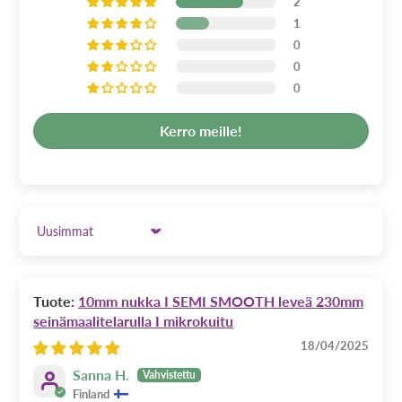
2
1
0
0
0
Kerro meille!
Sort by
10mm nukka I SEMI SMOOTH leveä 230mm
seinämaalitelarulla I mikrokuitu
18/04/2025
Sanna H.
Finland