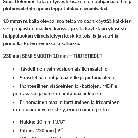
Suosittelemme tätä erityisesti sisäseinien pohjamaaleihin ja
pintamaaleihin upean lopputuloksen saamiseksi.
10 mm:n nukalla olevaa isoa telaa voidaan käyttää kaikkien
vesipohjaisten maalien kanssa, ja sitä käytetään yleisesti
huippuluokan viimeistelyyn keskikokoisilla ja suurilla
pinnoilla, kuten seinissä ja katoissa.
230 mm SEMI SMOOTH 10 mm – TUOTETIEDOT
Täydellinen vain vesipohjaisille maaleille.
Suositellaan pohjamaaleille ja pintamaaleille.
Ihanteellinen sisäseinien ja -kattojen, MDF:n,
puutavaran ja vanerin pintamaalaukseen.
Erinomainen maalin tarttuminen ja irtoaminen,
erinomainen viimeistely, erinomainen peitto.
Nukka:
10 mm
| 3/8″
Pituus:
230 mm
| 9″