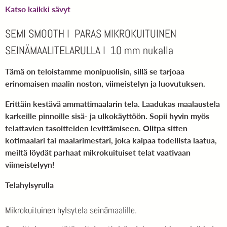
Katso kaikki sävyt
SEMI SMOOTH I PARAS MIKROKUITUINEN
SEINÄMAALITELARULLA I 10 mm nukalla
Tämä on teloistamme monipuolisin
, sillä se tarjoaa
erinomaisen maalin noston, viimeistelyn ja luovutuksen.
Erittäin kestävä ammattimaalarin tela. Laadukas maalaustela
karkeille pinnoille sisä- ja ulkokäyttöön. Sopii hyvin myös
telattavien tasoitteiden levittämiseen. Olitpa sitten
kotimaalari tai maalarimestari, joka kaipaa todellista laatua,
meiltä löydät parhaat mikrokuituiset telat vaativaan
viimeistelyyn!
Telahylsyrulla
Mikrokuituinen hylsytela seinämaalille.