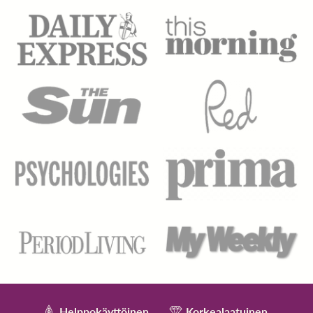
Helppokäyttöinen
Korkealaatuinen