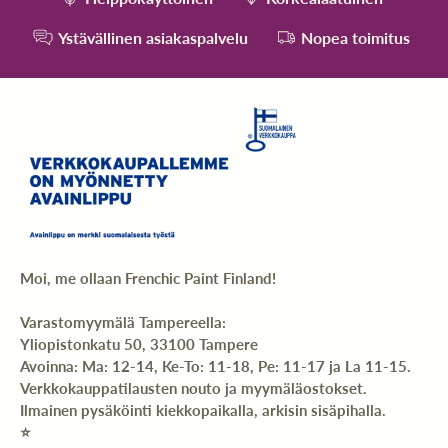
Ystävällinen asiakaspalvelu
Nopea toimitus
Moi, me ollaan Frenchic Paint Finland!
Varastomyymälä Tampereella:
Yliopistonkatu 50, 33100 Tampere
Avoinna: Ma: 12-14, Ke-To: 11-18, Pe: 11-17 ja La 11-15.
Verkkokauppatilausten nouto ja myymäläostokset.
Ilmainen pysäköinti kiekkopaikalla, arkisin sisäpihalla.
⭐️