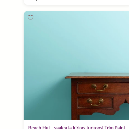
Beach Hut - vaalea ja kirkas turkoosi Trim Paint