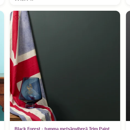
Black Forest - tumma metsänvihreä Trim Paint