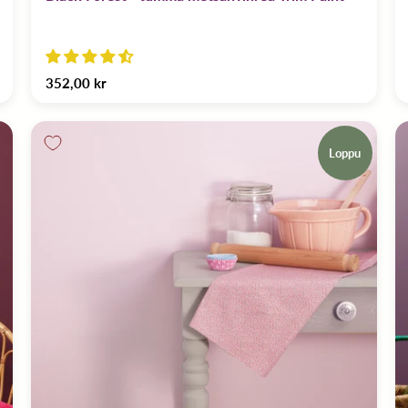
352,00 kr
Loppu