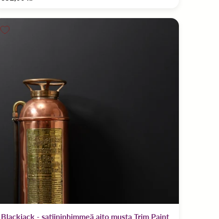
Blackjack - satiininhimmeä aito musta Trim Paint