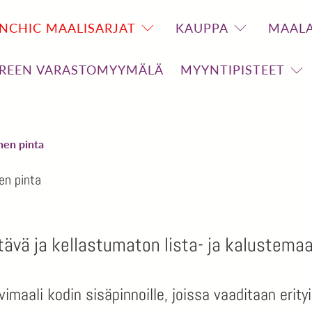
NCHIC MAALISARJAT
KAUPPA
MAALA
REEN VARASTOMYYMÄLÄ
MYYNTIPISTEET
nen pinta
en pinta
ävä ja kellastumaton lista- ja kalustemaal
vimaali kodin sisäpinnoille, joissa vaaditaan erity