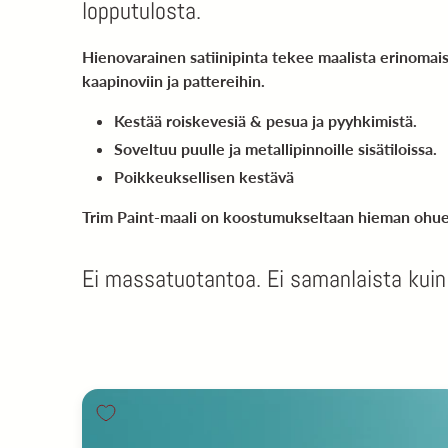
lopputulosta.
Hienovarainen satiinipinta tekee maalista erinomaisen 
kaapinoviin ja pattereihin.
Kestää roiskevesiä & pesua ja pyyhkimistä.
Soveltuu puulle ja metallipinnoille sisätiloissa.
Poikkeuksellisen kestävä
Trim Paint
-maali on koostumukseltaan hieman ohuemp
Ei massatuotantoa. Ei samanlaista kuin ka