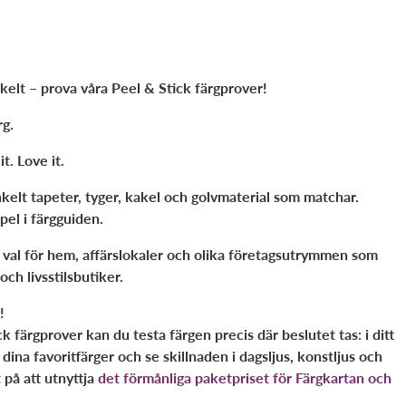
kelt – prova våra Peel & Stick färgprover!
rg.
it. Love it.
kelt tapeter, tyger, kakel och golvmaterial som matchar.
pel i färgguiden.
t val för hem, affärslokaler och olika företagsutrymmen som
och livsstilsbutiker.
!
k färgprover kan du testa färgen precis där beslutet tas: i ditt
dina favoritfärger och se skillnaden i dagsljus, konstljus och
 på att utnyttja
det förmånliga paketpriset för Färgkartan och