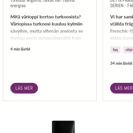
Turkoosi Anguilla, raikas väri täynnä
DETTA FRÅG
energiaa
SERIEN - FA
Mitä värioppi kertoo turkoosista?
Vi har saml
Väriopissa turkoosi kuuluu kylmiin
ställda fr
sävyihin, mutta vihreän ansiosta se
Frenchic-f
tuntuu usein pehmeämmältä kuin
sidan regel
puhdas sininen.
följa den.
4 min lästid
faq
ohje
34 min lästid
LÄS MER
LÄS MER