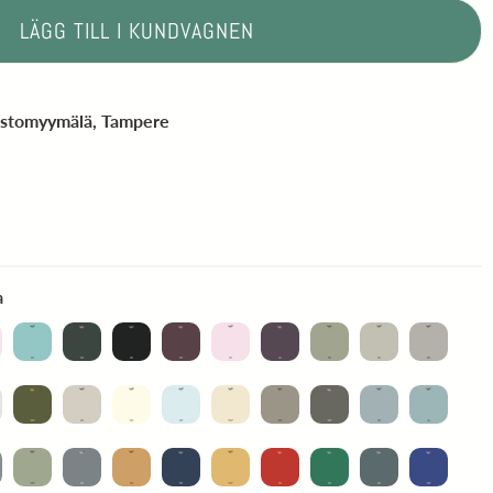
LÄGG TILL I KUNDVAGNEN
?
astomyymälä, Tampere
Sävymallit A5 aitoa Frenchic maalia
a