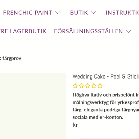
FRENCHIC PAINT
BUTIK
INSTRUKTI
RE LAGERBUTIK
FÖRSÄLJNINGSSTÄLLEN
k färgprov
Wedding Cake - Peel & Stick
Högkvalitativ och prisbelönt 
målningsverktyg för yrkespro
färg, eleganta pudriga färgny
sociala medier-konton.
kr