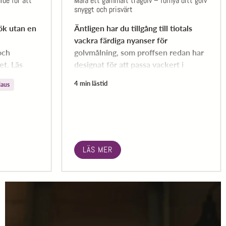
ide för att
Måla ett gammalt trägolv – förnya ditt golv
snyggt och prisvärt
ök utan en
Äntligen har du tillgång till tiotals
vackra färdiga nyanser för
och
golvmålning, som proffsen redan har
et. Läs
designat för att passa vackert i
kt och hur
många olika inredningar!
4 min lästid
laus
LÄS MER