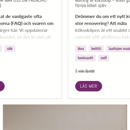
AR MAN OSS OM FRENCHIC-
Målning av köksskåp – enkel gu
Q
förnya köket själv
at de vanligaste ofta
Drömmer du om ett nytt k
ågorna (FAQ) och svaren om
stor renovering? Att måla
ärger här. Vi uppdaterar
köksskåpen är ett snabbt 
bundet, så det är värt att
prisvärt sätt att förnya kök
tipsen för ett lyckat proje
ukk
ikea
keittiö
laattojen maa
du väljer rätt färg.
laminaatti
mdf
5 min lästid
LÄS MER