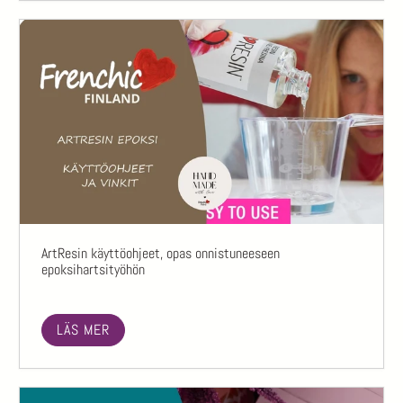
ArtResin käyttöohjeet, opas onnistuneeseen
epoksihartsityöhön
LÄS MER