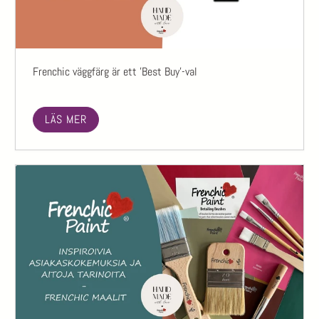
Frenchic väggfärg är ett 'Best Buy'-val
LÄS MER