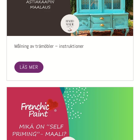
Målning av trämöbler – instruktioner
LÄS MER