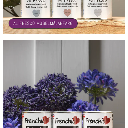
🤍
AL FRESCO MÖBELMÅLARFÄRG