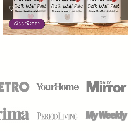
🤍
VÄGGFÄRGER