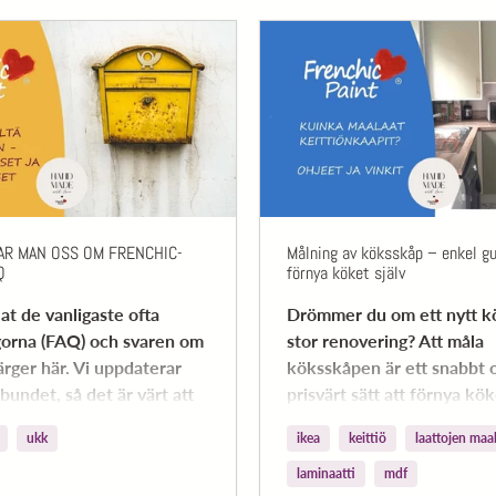
AR MAN OSS OM FRENCHIC-
Målning av köksskåp – enkel gu
Q
förnya köket själv
at de vanligaste ofta
Drömmer du om ett nytt k
ågorna (FAQ) och svaren om
stor renovering? Att måla
ärger här. Vi uppdaterar
köksskåpen är ett snabbt 
bundet, så det är värt att
prisvärt sätt att förnya kök
tipsen för ett lyckat proje
ukk
ikea
keittiö
laattojen maa
du väljer rätt färg.
laminaatti
mdf