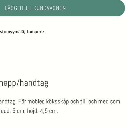
LÄGG TILL I KUNDVAGNEN
?
astomyymälä, Tampere
knapp/handtag
ndtag. För möbler, köksskåp och till och med som
edd: 5 cm, höjd: 4,5 cm.