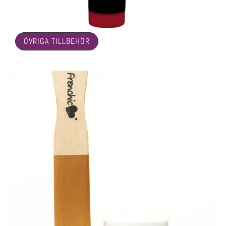
🤍
ÖVRIGA TILLBEHÖR