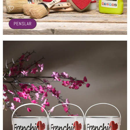
🤍
PENSLAR