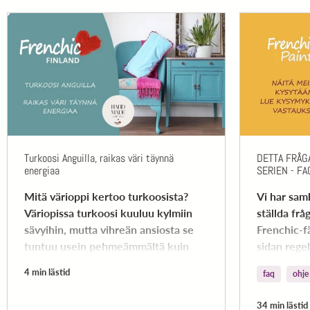
Turkoosi Anguilla, raikas väri täynnä
DETTA FRÅG
energiaa
SERIEN - FA
Mitä värioppi kertoo turkoosista?
Vi har saml
Väriopissa turkoosi kuuluu kylmiin
ställda fr
sävyihin, mutta vihreän ansiosta se
Frenchic-f
tuntuu usein pehmeämmältä kuin
sidan regel
puhdas sininen.
följa den.
4 min lästid
faq
ohje
34 min lästid