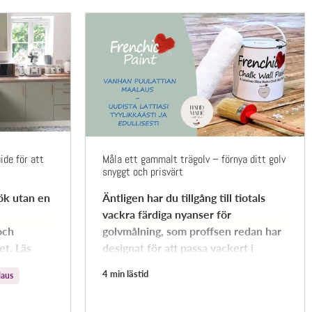
ide för att
Måla ett gammalt trägolv – förnya ditt golv
snyggt och prisvärt
ök utan en
Äntligen har du tillgång till tiotals
vackra färdiga nyanser för
och
golvmålning, som proffsen redan har
et. Läs
designat för att passa vackert i
kt och hur
många olika inredningar!
4 min lästid
laus