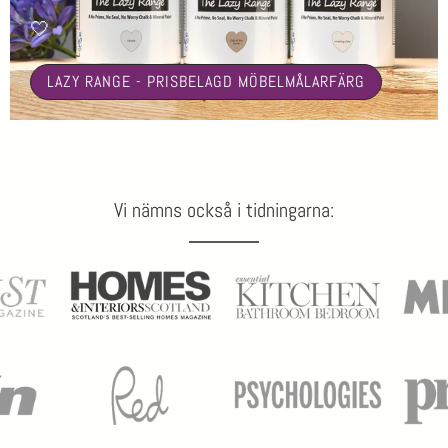
🤍
LAZY RANGE - PRISBELAGD MÖBELMÅLARFÄRG
Vi nämns också i tidningarna: