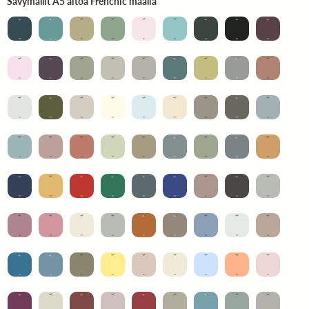
Sävymallit A5 aitoa Frenchic maalia