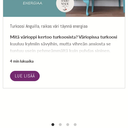
Turkoosi Anguilla, raikas väri täynnä energiaa
Mitä värioppi kertoo turkoosista? Väriopissa turkoosi
kuuluu kylmiin sävyihin, mutta vihreän ansiosta se
tuntuu usein pehmeämmältä kuin puhdas sininen.
4 min lukuaika
LUE LISÄÄ