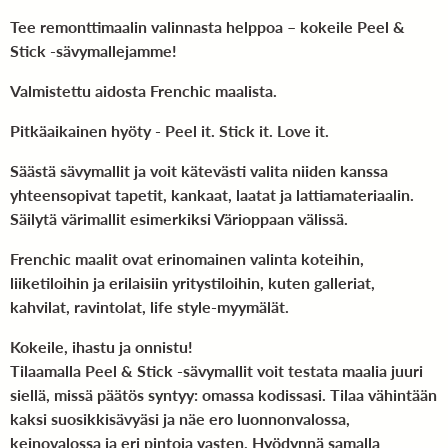
Tee remonttimaalin valinnasta helppoa – kokeile Peel &
Stick -sävymallejamme!
Valmistettu aidosta Frenchic maalista.
Pitkäaikainen hyöty - Peel it. Stick it. Love it.
Säästä sävymallit ja voit kätevästi valita niiden kanssa
yhteensopivat tapetit, kankaat, laatat ja lattiamateriaalin.
Säilytä värimallit esimerkiksi Värioppaan välissä.
Frenchic maalit ovat erinomainen valinta koteihin,
liiketiloihin ja erilaisiin yritystiloihin, kuten galleriat,
kahvilat, ravintolat, life style-myymälät.
Kokeile, ihastu ja onnistu!
Tilaamalla Peel & Stick -sävymallit voit testata maalia juuri
siellä, missä päätös syntyy: omassa kodissasi. Tilaa vähintään
kaksi suosikkisävyäsi ja näe ero luonnonvalossa,
keinovalossa ja eri pintoja vasten. Hyödynnä samalla