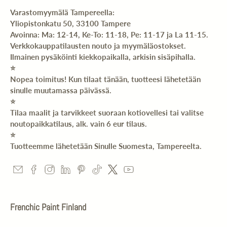
Varastomyymälä Tampereella:
Yliopistonkatu 50, 33100 Tampere
Avoinna: Ma: 12-14, Ke-To: 11-18, Pe: 11-17 ja La 11-15.
Verkkokauppatilausten nouto ja myymäläostokset.
Ilmainen pysäköinti kiekkopaikalla, arkisin sisäpihalla.
⭐️
Nopea toimitus! Kun tilaat tänään, tuotteesi lähetetään
sinulle muutamassa päivässä.
⭐️
Tilaa maalit ja tarvikkeet suoraan kotiovellesi tai valitse
noutopaikkatilaus, alk. vain 6 eur tilaus.
⭐️
Tuotteemme lähetetään Sinulle Suomesta, Tampereelta.
Frenchic Paint Finland