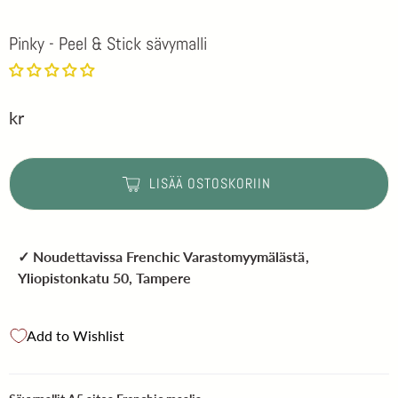
Pinky - Peel & Stick sävymalli
kr
LISÄÄ OSTOSKORIIN
✓ Noudettavissa
Frenchic Varastomyymälästä
,
Yliopistonkatu 50, Tampere
Add to Wishlist
Sävymallit A5 aitoa Frenchic ma