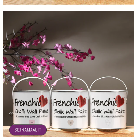
🤍
SEINÄMAALIT