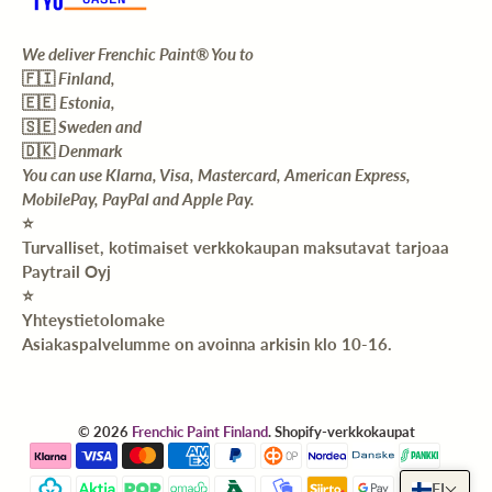
We deliver Frenchic Paint® You to
🇫🇮
Finland,
🇪🇪
Estonia,
🇸🇪
Sweden and
🇩🇰
Denmark
You can use Klarna, Visa, Mastercard, American Express,
MobilePay, PayPal and Apple Pay.
⭐️
Turvalliset, kotimaiset verkkokaupan maksutavat tarjoaa
Paytrail Oyj
⭐️
Yhteystietolomake
Asiakaspalvelumme on avoinna arkisin klo 10-16.
© 2026
Frenchic Paint Finland
.
Shopify-verkkokaupat
FI