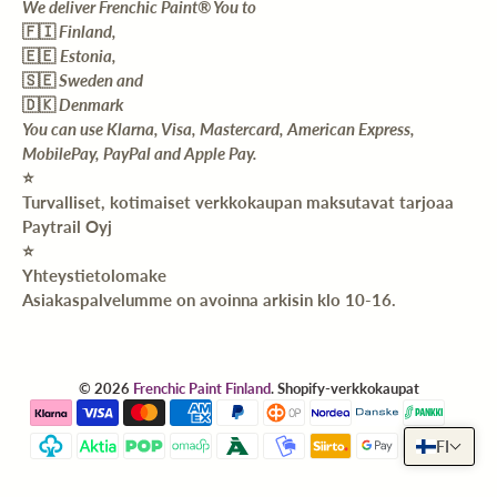
We deliver Frenchic Paint® You to
🇫🇮
Finland,
🇪🇪
Estonia,
🇸🇪
Sweden and
🇩🇰
Denmark
You can use Klarna, Visa, Mastercard, American Express,
MobilePay, PayPal and Apple Pay.
⭐️
Turvalliset, kotimaiset verkkokaupan maksutavat tarjoaa
Paytrail Oyj
⭐️
Yhteystietolomake
Asiakaspalvelumme on avoinna arkisin klo 10-16.
© 2026
Frenchic Paint Finland
.
Shopify-verkkokaupat
FI