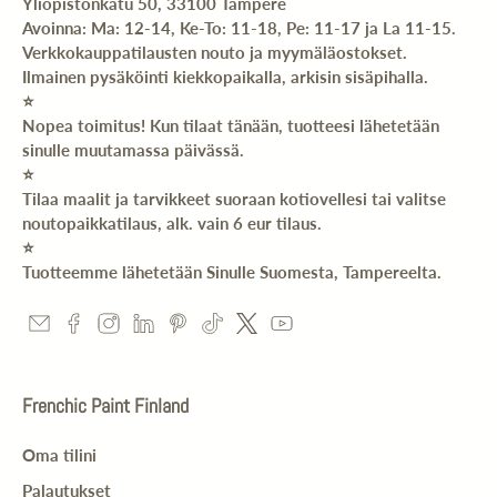
Yliopistonkatu 50, 33100 Tampere
Avoinna: Ma: 12-14, Ke-To: 11-18, Pe: 11-17 ja La 11-15.
Verkkokauppatilausten nouto ja myymäläostokset.
Ilmainen pysäköinti kiekkopaikalla, arkisin sisäpihalla.
⭐️
Nopea toimitus! Kun tilaat tänään, tuotteesi lähetetään
sinulle muutamassa päivässä.
⭐️
Tilaa maalit ja tarvikkeet suoraan kotiovellesi tai valitse
noutopaikkatilaus, alk. vain 6 eur tilaus.
⭐️
Tuotteemme lähetetään Sinulle Suomesta, Tampereelta.
Frenchic Paint Finland
Oma tilini
Palautukset