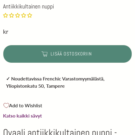
Antiikkikultainen nuppi
kr
LISÄÄ OSTOSKORIIN
✓ Noudettavissa
Frenchic Varastomyymälästä
,
Yliopistonkatu 50, Tampere
Add to Wishlist
Katso kaikki sävyt
Ovaali antiikkikultainen nuppi -