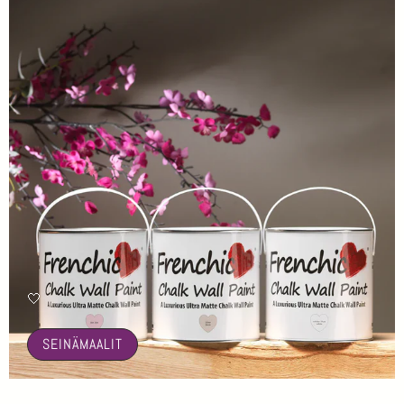
🤍
SEINÄMAALIT