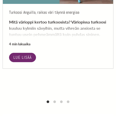
Turkoosi Anguilla, raikas väri täynnä energiaa
Mitä värioppi kertoo turkoosista? Väriopissa turkoosi
kuuluu kylmiin sävyihin, mutta vihreän ansiosta se
tuntuu usein pehmeämmältä kuin puhdas sininen.
4 min lukuaika
LUE LISÄÄ