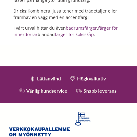
fäster på många ytor utan grundfärg.
Dricks:
Kombinera ljusa toner med trädetaljer eller
framhäv en vägg med en accentfärg!
I vårt urval hittar du även
badrumsfärger
,
färger för
innerdörrar
blandad
färger för köksskåp
.
Lättanvänd
Högkvalitativ
Vänlig kundservice
Snabb leverans