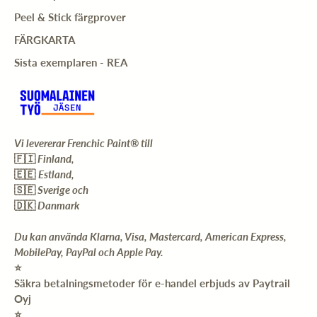
Peel & Stick färgprover
FÄRGKARTA
Sista exemplaren - REA
Vi levererar Frenchic Paint® till
🇫🇮
Finland,
🇪🇪
Estland,
🇸🇪
Sverige och
🇩🇰
Danmark
Du kan använda Klarna, Visa, Mastercard, American Express,
MobilePay, PayPal och Apple Pay.
⭐️
Säkra betalningsmetoder för e-handel erbjuds av Paytrail
Oyj
⭐️