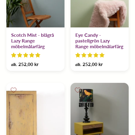
Scotch Mist - blågrå
Eye Candy -
Lazy Range
pastellgrön Lazy
möbelmålarfärg
Range möbelmålarfärg
252,00 kr
252,00 kr
alk.
alk.