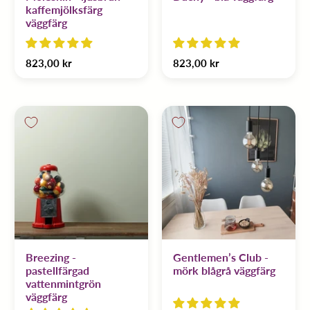
kaffemjölksfärg
väggfärg
823,00 kr
823,00 kr
Breezing -
Gentlemen’s Club -
pastellfärgad
mörk blågrå väggfärg
vattenmintgrön
väggfärg