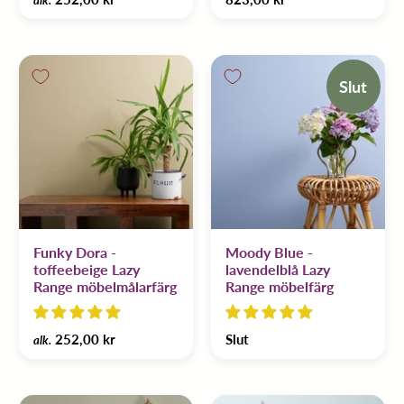
alk.
Slut
Funky Dora -
Moody Blue -
toffeebeige Lazy
lavendelblå Lazy
Range möbelmålarfärg
Range möbelfärg
252,00 kr
Slut
alk.