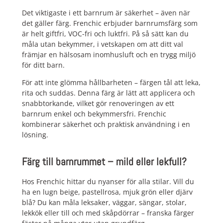
Det viktigaste i ett barnrum är säkerhet – även när
det gäller färg. Frenchic erbjuder barnrumsfärg som
är helt giftfri, VOC-fri och luktfri. På så sätt kan du
måla utan bekymmer, i vetskapen om att ditt val
främjar en hälsosam inomhusluft och en trygg miljö
för ditt barn.
För att inte glömma hållbarheten – färgen tål att leka,
rita och suddas. Denna färg är lätt att applicera och
snabbtorkande, vilket gör renoveringen av ett
barnrum enkel och bekymmersfri. Frenchic
kombinerar säkerhet och praktisk användning i en
lösning.
Färg till barnrummet – mild eller lekfull?
Hos Frenchic hittar du nyanser för alla stilar. Vill du
ha en lugn beige, pastellrosa, mjuk grön eller djärv
blå? Du kan måla leksaker, väggar, sängar, stolar,
lekkök eller till och med skåpdörrar – franska färger