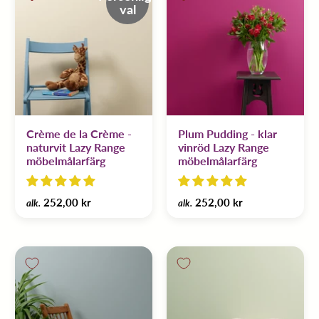
val
Crème de la Crème -
Plum Pudding - klar
naturvit Lazy Range
vinröd Lazy Range
möbelmålarfärg
möbelmålarfärg
252,00 kr
252,00 kr
alk.
alk.