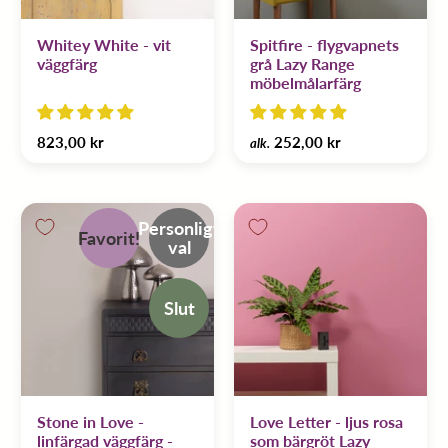
Whitey White - vit
Spitfire - flygvapnets
väggfärg
grå Lazy Range
möbelmålarfärg
823,00 kr
252,00 kr
alk.
Personligt
Favorit!
val
Slut
Stone in Love -
Love Letter - ljus rosa
linfärgad väggfärg -
som bärgröt Lazy