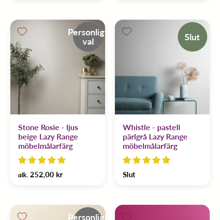
Personligt
Slut
val
Stone Rosie - ljus
Whistle - pastell
beige Lazy Range
pärlgrå Lazy Range
möbelmålarfärg
möbelmålarfärg
252,00 kr
Slut
alk.
Personligt