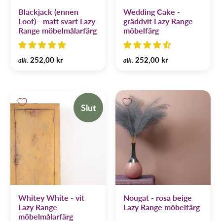
Blackjack (ennen
Wedding Cake -
Loof) - matt svart Lazy
gräddvit Lazy Range
Range möbelmålarfärg
möbelfärg
252,00 kr
252,00 kr
alk.
alk.
Slut
Whitey White - vit
Nougat - rosa beige
Lazy Range
Lazy Range möbelfärg
möbelmålarfärg