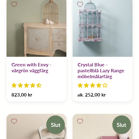
Green with Envy -
Crystal Blue -
vårgrön väggfärg
pastellblå Lazy Range
möbelmålarfärg
823,00 kr
252,00 kr
alk.
Slut
Slut