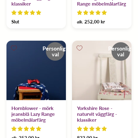
klassiker
Range möbelmålarfärg
Slut
252,00 kr
alk.
Personligt
Personligt
val
val
Hornblower - mörk
Yorkshire Rose -
jeansblå Lazy Range
naturvit väggfärg -
möbelmålarfärg
klassiker
252,00 kr
823,00 kr