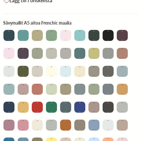
Lägg till i önskelista
Sävymallit A5 aitoa Frenchic ma
Sävymallit A5 aitoa Frenchic maalia