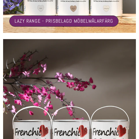
🤍
LAZY RANGE - PRISBELAGD MÖBELMÅLARFÄRG