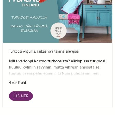
Turkoosi Anguilla, raikas väri täynnä energiaa
Mitä värioppi kertoo turkoosista? Väriopissa turkoosi
kuuluu kylmiin sävyihin, mutta vihreän ansiosta se
tuntuu usein pehmeämmältä kuin puhdas sininen.
4 min lästid
LÄS MER