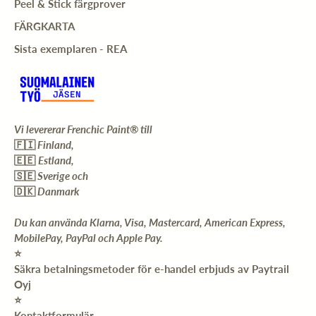
Peel & Stick färgprover
FÄRGKARTA
Sista exemplaren - REA
Vi levererar Frenchic Paint® till
🇫🇮
Finland,
🇪🇪
Estland,
🇸🇪
Sverige och
🇩🇰
Danmark
Du kan använda Klarna, Visa, Mastercard, American Express,
MobilePay, PayPal och Apple Pay.
⭐️
Säkra betalningsmetoder för e-handel erbjuds av Paytrail
Oyj
⭐️
Kontaktformulär