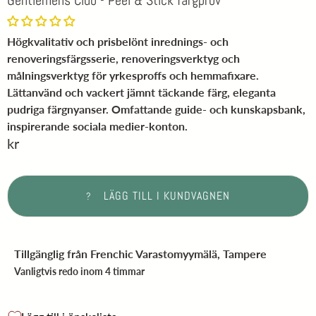
Gentlemens Club - Peel & Stick färgprov
Högkvalitativ och prisbelönt inrednings- och
renoveringsfärgsserie, renoveringsverktyg och
målningsverktyg för yrkesproffs och hemmafixare.
Lättanvänd och vackert jämnt täckande färg, eleganta
pudriga färgnyanser. Omfattande guide- och kunskapsbank,
inspirerande sociala medier-konton.
kr
LÄGG TILL I KUNDVAGNEN
?
Tillgänglig från
Frenchic Varastomyymälä, Tampere
Vanligtvis redo inom 4 timmar