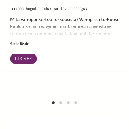
Turkoosi Anguilla, raikas väri täynnä energiaa
Mitä värioppi kertoo turkoosista? Väriopissa turkoosi
kuuluu kylmiin sävyihin, mutta vihreän ansiosta se
tuntuu usein pehmeämmältä kuin puhdas sininen.
4 min lästid
LÄS MER