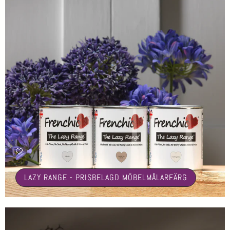
🤍
LAZY RANGE - PRISBELAGD MÖBELMÅLARFÄRG