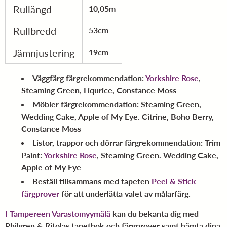
Rullängd
10,05m
Rullbredd
53cm
Jämnjustering
19cm
Väggfärg färgrekommendation
:
Yorkshire Rose
,
Steaming Green, Liqurice, Constance Moss
Möbler färgrekommendation
: Steaming Green,
Wedding Cake, Apple of My Eye. Citrine, Boho Berry,
Constance Moss
Listor, trappor och dörrar färgrekommendation
: Trim
Paint:
Yorkshire Rose
, Steaming Green. Wedding Cake,
Apple of My Eye
Beställ tillsammans med tapeten
Peel & Stick
färgprover
för att underlätta valet av målarfärg.
I Tampereen Varastomyymälä
kan du bekanta dig med
Philgren & Ritolas tapetbok och färgprover samt hämta dina