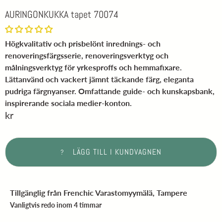
AURINGONKUKKA tapet 70074
Högkvalitativ och prisbelönt inrednings- och
renoveringsfärgsserie, renoveringsverktyg och
målningsverktyg för yrkesproffs och hemmafixare.
Lättanvänd och vackert jämnt täckande färg, eleganta
pudriga färgnyanser. Omfattande guide- och kunskapsbank,
inspirerande sociala medier-konton.
kr
LÄGG TILL I KUNDVAGNEN
?
Tillgänglig från
Frenchic Varastomyymälä, Tampere
Vanligtvis redo inom 4 timmar