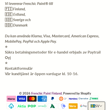
Vi levererar Frenchic Paint® till
🇫🇮
Finland,
🇪🇪
Estland,
🇸🇪
Sverige och
🇩🇰
Danmark
Du kan använda Klarna, Visa, Mastercard, American Express,
MobilePay, PayPal och Apple Pay.
⭐️
Säkra betalningsmetoder för e-handel erbjuds av Paytrail
Oyj
⭐️
Kontaktformulär
Vår kundtjänst är öppen vardagar kl. 10-16.
© 2026
Frenchic Paint Finland
.
Powered by Shopify
SV