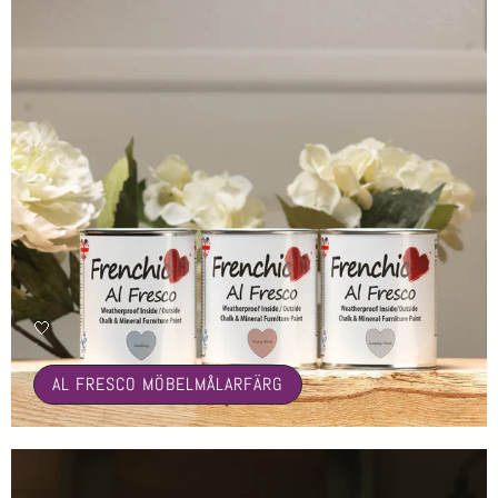
🤍
AL FRESCO MÖBELMÅLARFÄRG