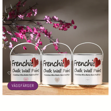
🤍
VÄGGFÄRGER